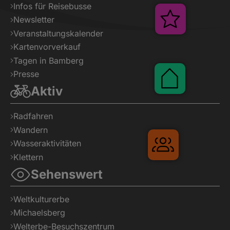
Infos für Reisebusse
Newsletter
Veranstaltungskalender
Kartenvorverkauf
Tagen in Bamberg
Presse
Veranstal
Aktiv
Radfahren
Pauschalen
Wandern
Wasseraktivitäten
Klettern
Sehenswert
Weltkulturerbe
Gruppenrei
Michaelsberg
Welterbe-Besuchszentrum