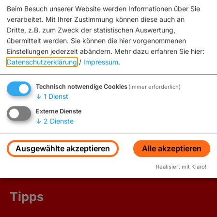
Beim Besuch unserer Website werden Informationen über Sie
verarbeitet. Mit Ihrer Zustimmung können diese auch an
Dritte, z.B. zum Zweck der statistischen Auswertung,
übermittelt werden. Sie können die hier vorgenommenen
Einstellungen jederzeit abändern.
Mehr dazu erfahren Sie hier:
Datenschutzerklärung
/
Impressum
.
Gaststätte Plückers
Mußstraße 7
Technisch notwendige Cookies
(immer erforderlich)
96047 Bamberg
↓
1
Dienst
Externe Dienste
0951 7000550
E-Mail
↓
2
Dienste
Website
Ausgewählte akzeptieren
Alle akzeptieren
Realisiert mit Klaro!
Tipps