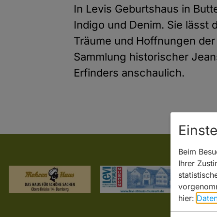
In Levis Geburtshaus in Butt
Indigo und Denim. Sie lässt
Träume und Hoffnungen der
Sammlung historischer Jeans
Erfinders anschaulich.
Einst
Beim Besuc
Ihrer Zust
statistisc
vorgenomm
hier:
Daten