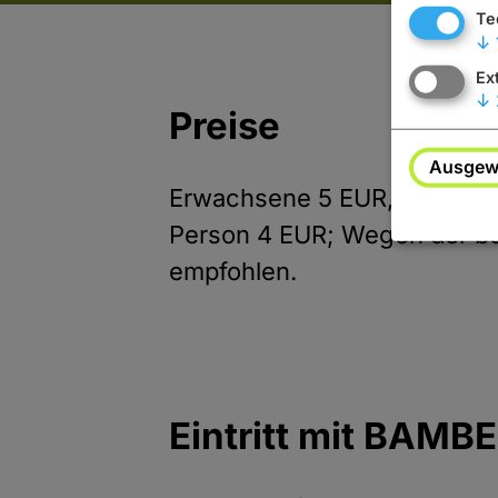
Te
↓
Ex
↓
Preise
Ausgewä
Erwachsene 5 EUR, Schüler,
Person 4 EUR; Wegen der be
empfohlen.
Eintritt mit BAMB