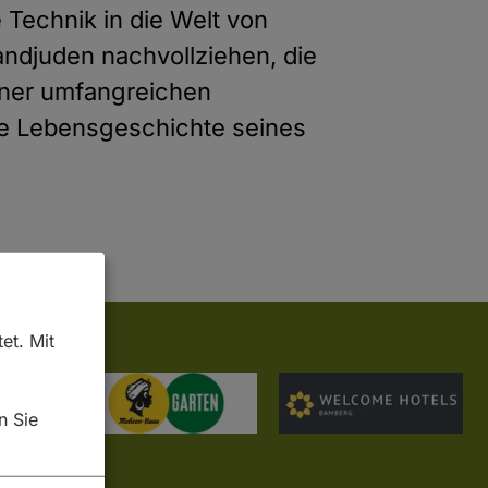
 Technik in die Welt von
andjuden nachvollziehen, die
ner umfangreichen
die Lebensgeschichte seines
et. Mit
n Sie