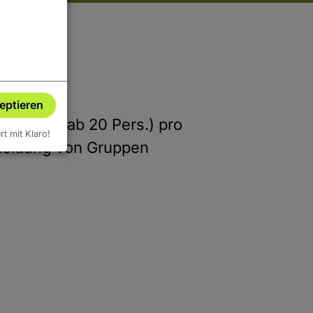
zeptieren
ruppen (ab 20 Pers.) pro
ert mit Klaro!
nmeldung von Gruppen