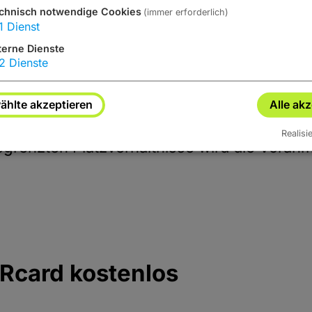
chnisch notwendige Cookies
(immer erforderlich)
1
Dienst
terne Dienste
2
Dienste
hlte akzeptieren
Alle ak
 Studenten, Schwerbeschädigte 2,50 EUR; G
Realisi
grenzten Platzverhältnisse wird die Vora
ERcard kostenlos