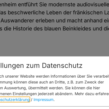
enheim entführt Sie modernste audiovisuelle
 das beschwerliche Leben der fränkischen L
 Auswanderer erleben und macht anhand ei
 die Historie des blauen Beinkleides und 
ellungen zum Datenschutz
Anzeigen
h unserer Website werden Informationen über Sie verarbeit
immung können diese auch an Dritte, z.B. zum Zweck der
hen Auswertung, übermittelt werden. Sie können die hier
enen Einstellungen jederzeit abändern.
Mehr dazu erfahre
schutzerklärung
/
Impressum
.