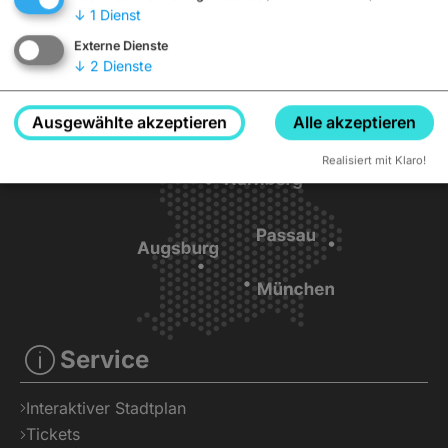
↓
1
Dienst
Externe Dienste
↓
2
Dienste
Ausgewählte akzeptieren
Alle akzeptieren
Realisiert mit Klaro!
Service
Interaktiver Stadtplan
Tickets