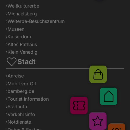
Weltkulturerbe
Michaelsberg
Welterbe-Besuchszentrum
Museen
Kaiserdom
Altes Rathaus
Klein Venedig
Stadt
Shop
Anreise
Mobil vor Ort
bamberg.de
Paus
Tourist Information
Tickets
Stadtinfo
Verkehrsinfo
Notdienste
Veranstaltu
G
Daten & Fakten