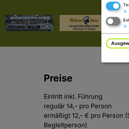
Te
↓
Ex
↓
Ausgewä
Preise
Eintritt inkl. Führung
regulär 14,- pro Person
ermäßigt 12,- € pro Person 
Begleitperson)