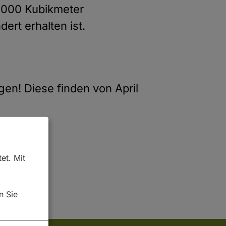
 8000 Kubikmeter
rt erhalten ist.
gen! Diese finden von April
et. Mit
n Sie