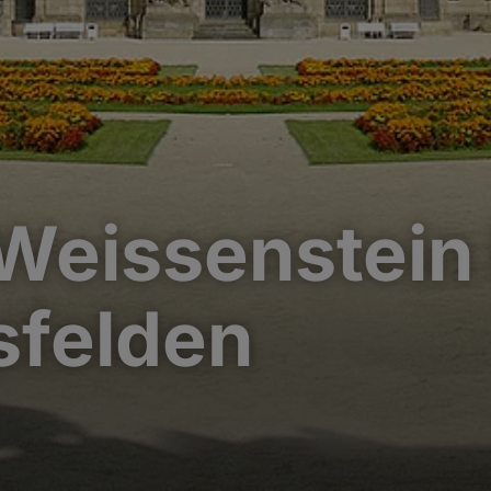
Weissenstein 
felden