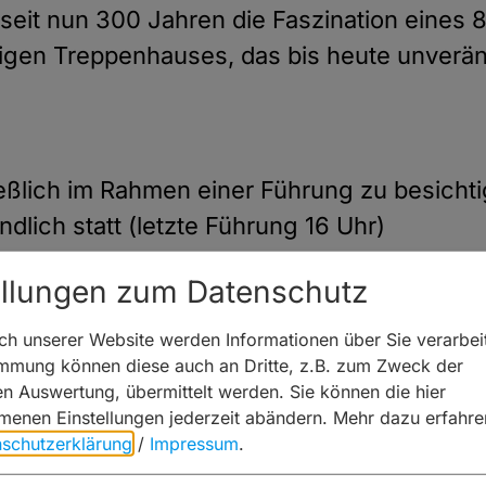
seit nun 300 Jahren die Faszination eines
en Treppenhauses, das bis heute unverände
eßlich im Rahmen einer Führung zu besichti
ndlich statt (letzte Führung 16 Uhr)
Eventführungen nach vorheriger Anmeldung
ellungen zum Datenschutz
h unserer Website werden Informationen über Sie verarbeit
immung können diese auch an Dritte, z.B. zum Zweck der
hen Auswertung, übermittelt werden. Sie können die hier
enen Einstellungen jederzeit abändern.
Mehr dazu erfahre
schutzerklärung
/
Impressum
.