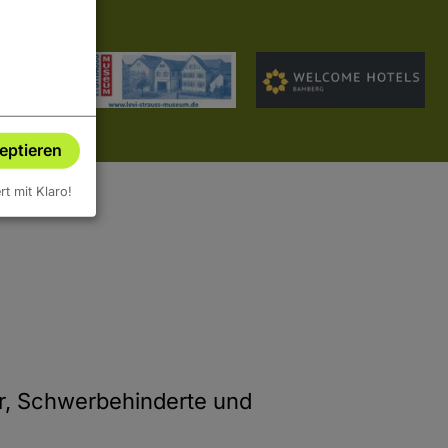
zeptieren
ert mit Klaro!
er, Schwerbehinderte und