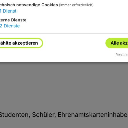
chnisch notwendige Cookies
Anzeigen
(immer erforderlich)
1
Dienst
terne Dienste
2
Dienste
hlte akzeptieren
Alle ak
Realisi
(Studenten, Schüler, Ehrenamtskarteninhab