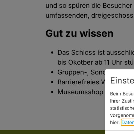
und so spüren die Besucher 
umfassenden, dreigeschossig
Gut zu wissen
Das Schloss ist ausschli
bis Okotber ab 11 Uhr stü
Gruppen-, Sonder- und 
Einst
Barrierefreies WC
Museumsshop
Beim Besuc
Ihrer Zust
statistisc
vorgenomm
hier:
Daten