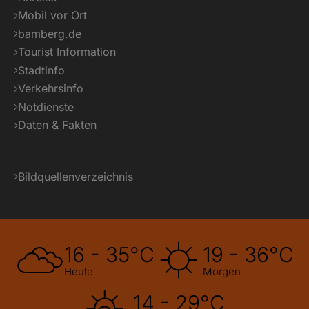
Mobil vor Ort
bamberg.de
Tourist Information
Stadtinfo
Verkehrsinfo
Notdienste
Daten & Fakten
Bildquellenverzeichnis
16 - 35°C
19 - 36°C
Heute
Morgen
14 - 29°C