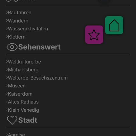
Radfahren
Wandern
Wasseraktivitäten
Klettern
Sehenswert
Paus
Veranstaltun
Weltkulturerbe
Michaelsberg
Welterbe-Besuchszentrum
Museen
Kaiserdom
Altes Rathaus
Klein Venedig
Stadt
Anreise