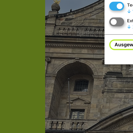
Te
↓
Ex
↓
Ausgewä