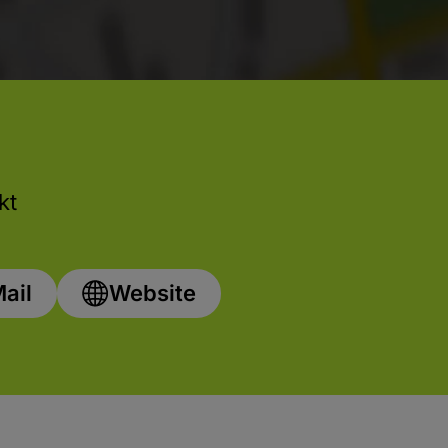
kt
ail
Website