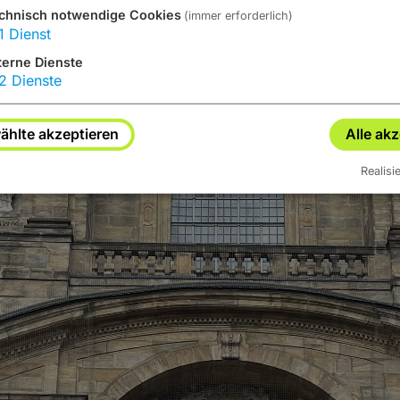
chnisch notwendige Cookies
(immer erforderlich)
1
Dienst
terne Dienste
2
Dienste
hlte akzeptieren
Alle ak
Realisi