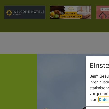
Einst
Beim Besuc
Ihrer Zust
statistisc
vorgenomm
hier:
Daten