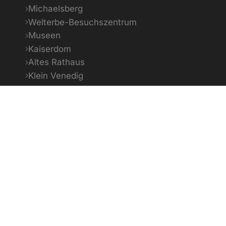
Michaelsberg
Welterbe-Besuchszentrum
Museen
Kaiserdom
Altes Rathaus
Klein Venedig
Bildquellenverzeichnis
H