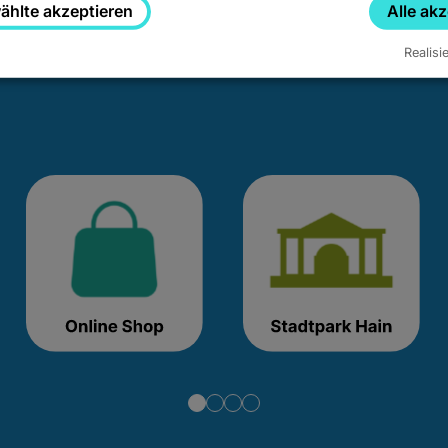
hlte akzeptieren
Alle ak
Realisi