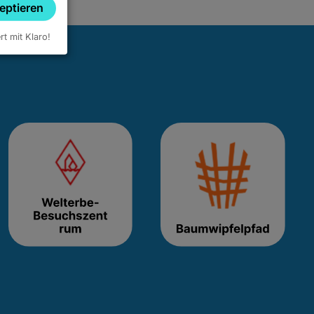
zeptieren
ert mit Klaro!