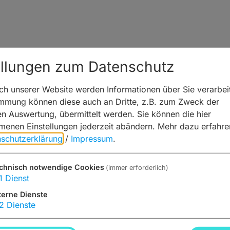
ellungen zum Datenschutz
te nicht gefunden werden.
h unserer Website werden Informationen über Sie verarbeit
n Gründen geben, u. a. die folgenden:
immung können diese auch an Dritte, z.B. zum Zweck der
hen Auswertung, übermittelt werden. Sie können die hier
nk ist nicht mehr aktuell oder falsch.
enen Einstellungen jederzeit abändern.
Mehr dazu erfahre
 korrekt eingegeben.
schutzerklärung
/
Impressum
.
mehr.
chnisch notwendige Cookies
(immer erforderlich)
1
Dienst
eite von
www.bamberg.info
terne Dienste
2
Dienste