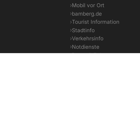
Mobil vor Ort
bamberg.de
Tourist Information
Stadtinfo
Verkehrsinfo
Notdienste
Daten & Fakten
20 - 31°C
14 - 29°C
12 
eute
Morgen
Überm
powered by OpenWeather