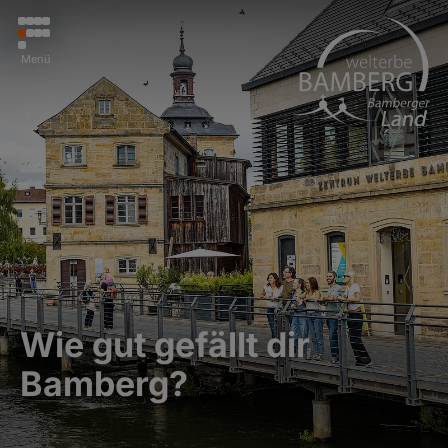
Menü
Wie gut gefällt dir
Bamberg?