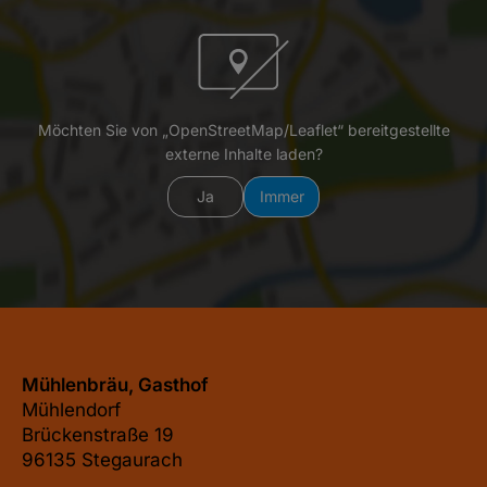
Möchten Sie von „OpenStreetMap/Leaflet“ bereitgestellte
externe Inhalte laden?
Ja
Immer
Mühlenbräu, Gasthof
Mühlendorf
Brückenstraße 19
96135 Stegaurach