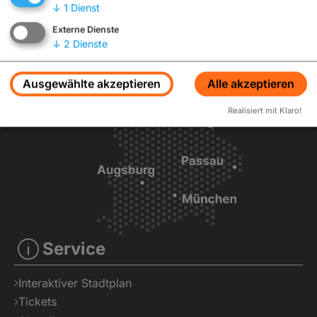
↓
1
Dienst
Externe Dienste
↓
2
Dienste
Ausgewählte akzeptieren
Alle akzeptieren
Realisiert mit Klaro!
Service
Interaktiver Stadtplan
Tickets