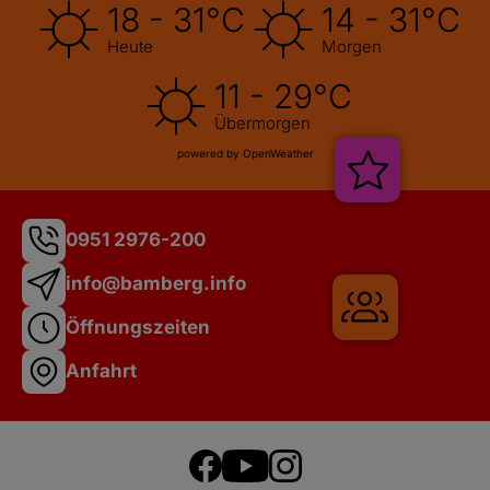
18 - 31°C
14 - 31°C
Heute
Morgen
11 - 29°C
Übermorgen
powered by OpenWeather
0951 2976-200
info@bamberg.info
Veranstal
Öffnungszeiten
Anfahrt
Gruppenre