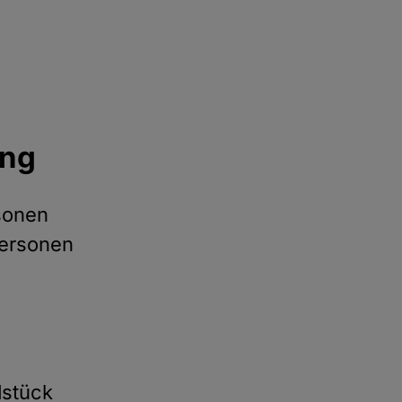
ung
rsonen
Personen
dstück