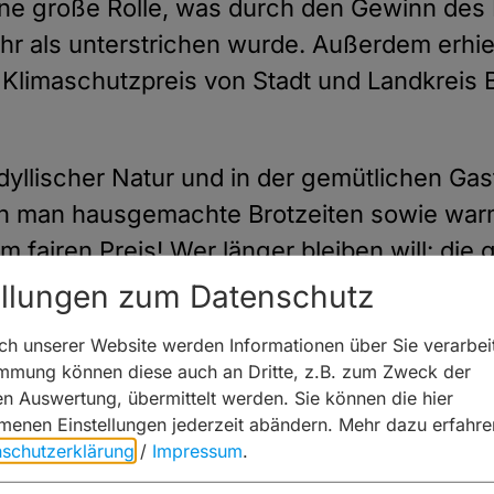
eine große Rolle, was durch den Gewinn des
r als unterstrichen wurde. Außerdem erhiel
 Klimaschutzpreis von Stadt und Landkreis
dyllischer Natur und in der gemütlichen Gas
ann man hausgemachte Brotzeiten sowie warm
 fairen Preis! Wer länger bleiben will: di
bt ein kleines Biermuseum sowie die digitale
ellungen zum Datenschutz
h unserer Website werden Informationen über Sie verarbeit
immung können diese auch an Dritte, z.B. zum Zweck der
hen Auswertung, übermittelt werden. Sie können die hier
enen Einstellungen jederzeit abändern.
Mehr dazu erfahre
schutzerklärung
/
Impressum
.