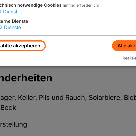
Anzeigen
chnisch notwendige Cookies
(immer erforderlich)
1
Dienst
terne Dienste
2
Dienste
hlte akzeptieren
Alle ak
Realisi
nderheiten
ager, Keller, Pils und Rauch, Solarbiere, Bio
-Bock
rstellung