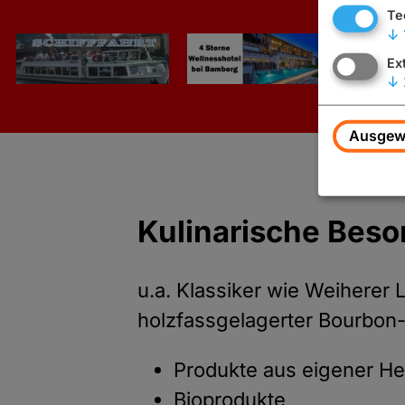
Te
↓
Ex
↓
Ausgewä
Kulinarische Beso
u.a. Klassiker wie Weiherer L
holzfassgelagerter Bourbon
Produkte aus eigener He
Bioprodukte