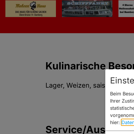
Kulinarische Beso
Einst
Lager, Weizen, saisonal Bock
Beim Besuc
Ihrer Zust
statistisc
vorgenomm
hier:
Daten
Service/Ausstatt