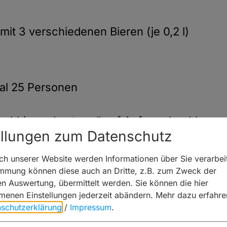
it 3 verschiedenen Bieren (je 0,2 l)
al 25 Personen
uchbierverkostung“ auf Anfrage buchbar
ellungen zum Datenschutz
agen
h unserer Website werden Informationen über Sie verarbeit
immung können diese auch an Dritte, z.B. zum Zweck der
hen Auswertung, übermittelt werden. Sie können die hier
 Bierkultur
enen Einstellungen jederzeit abändern.
Mehr dazu erfahre
schutzerklärung
/
Impressum
.
eundesgruppen