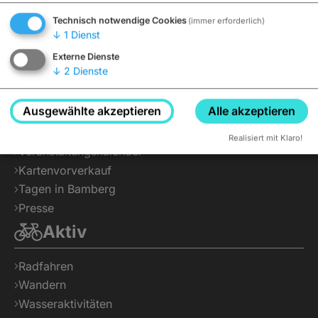
Interaktiver Stadtplan
Technisch notwendige Cookies
(immer erforderlich)
↓
1
Dienst
Tickets
Aktuelles
Externe Dienste
↓
2
Dienste
Broschüren
Für Gruppen
Ausgewählte akzeptieren
Alle akzeptieren
Infos für Reisebusse
Newsletter
Realisiert mit Klaro!
Veranstaltungskalender
Kartenvorverkauf
Tagen in Bamberg
Presse
Aktiv
Radfahren
Wandern
Wasseraktivitäten