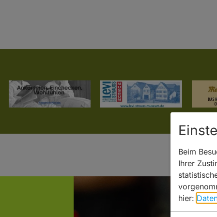
Einst
Beim Besuc
Ihrer Zust
statistisc
vorgenomm
hier:
Daten