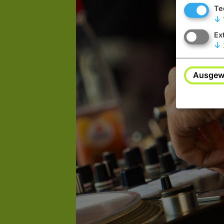
Te
↓
Ex
↓
Ausgewä