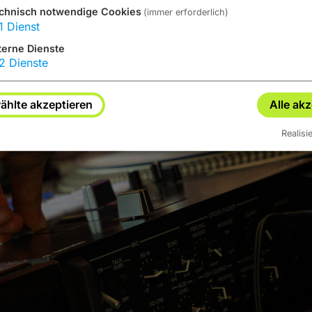
chnisch notwendige Cookies
(immer erforderlich)
1
Dienst
terne Dienste
2
Dienste
hlte akzeptieren
Alle ak
Realisi