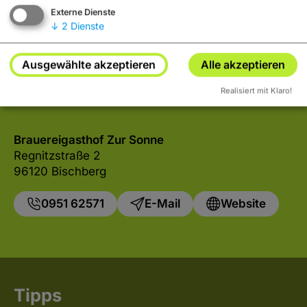
Externe Dienste
Ja
Immer
↓
2
Dienste
Ausgewählte akzeptieren
Alle akzeptieren
Realisiert mit Klaro!
Brauereigasthof Zur Sonne
Regnitzstraße 2
96120 Bischberg
0951 62571
E-Mail
Website
Tipps