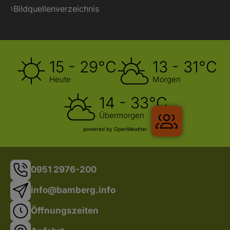
Bildquellenverzeichnis
Pauschale
15 - 29°C
13 - 31°C
Heute
Morgen
14 - 33°C
Übermorgen
powered by OpenWeather
0951 2976-200
info@bamberg.info
Gruppenre
Öffnungszeiten