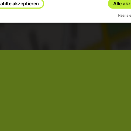
Ja
Immer
hlte akzeptieren
Alle ak
Realisi