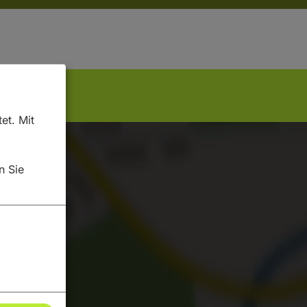
et. Mit
n Sie
lte laden?