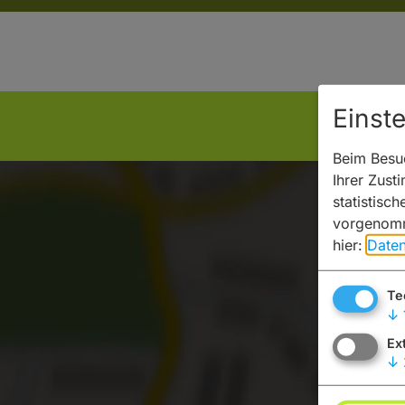
Einst
Beim Besuc
Ihrer Zust
statistisc
vorgenomm
hier:
Daten
Te
↓
Ex
↓
Möchten S