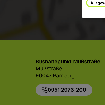
Ausgewä
Bushaltepunkt Mußstraße
Mußstraße 1
96047 Bamberg
0951 2976-200