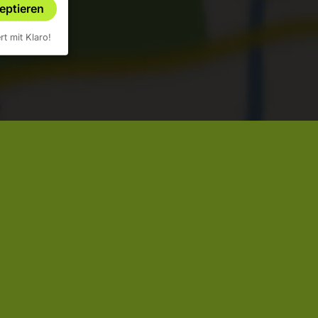
zeptieren
ert mit Klaro!