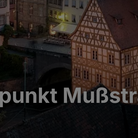
epunkt Mußst