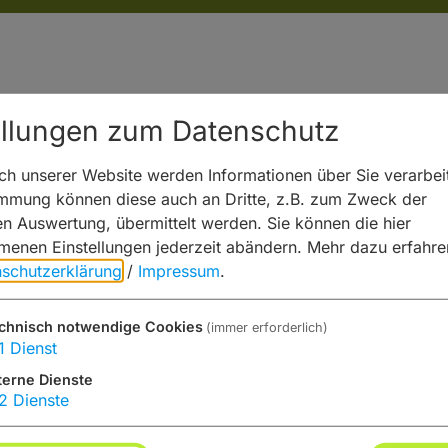
ellungen zum Datenschutz
h unserer Website werden Informationen über Sie verarbeit
immung können diese auch an Dritte, z.B. zum Zweck der
hen Auswertung, übermittelt werden. Sie können die hier
enen Einstellungen jederzeit abändern.
Mehr dazu erfahre
schutzerklärung
/
Impressum
.
chnisch notwendige Cookies
(immer erforderlich)
1
Dienst
terne Dienste
2
Dienste
ie von „OpenStreetMap/Leaflet“ bereitgestellte externe Inha