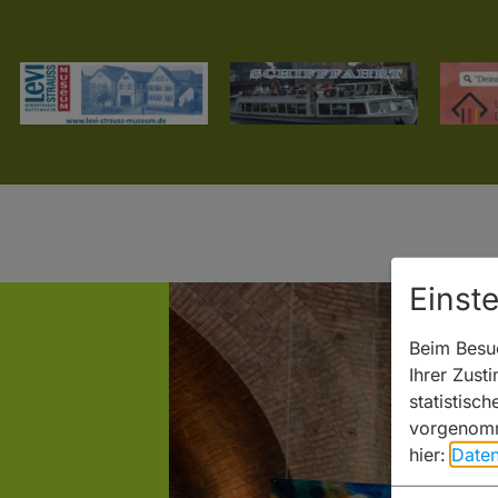
Einst
Beim Besuc
Ihrer Zust
statistisc
vorgenomm
hier:
Daten