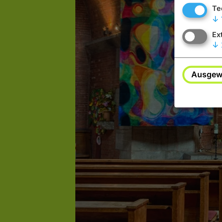
Te
↓
Ex
↓
Ausgewä