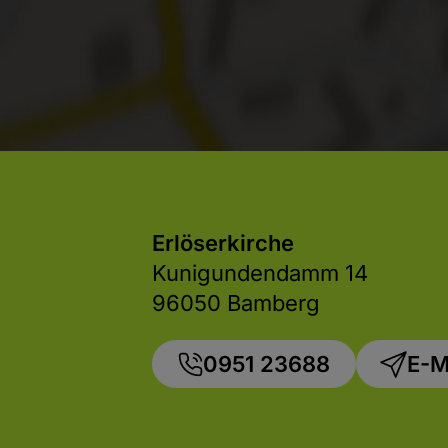
Erlöserkirche
Kunigundendamm 14
96050 Bamberg
0951 23688
E-M