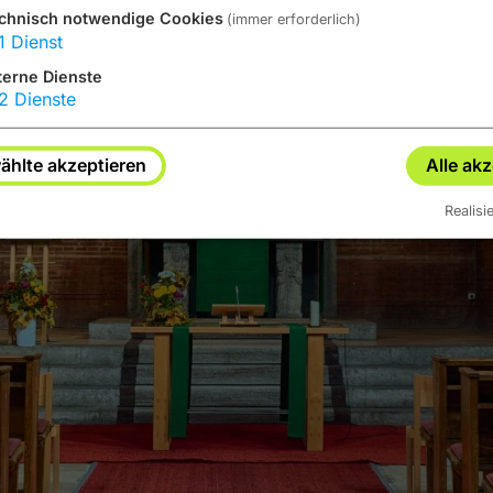
chnisch notwendige Cookies
(immer erforderlich)
1
Dienst
terne Dienste
2
Dienste
hlte akzeptieren
Alle ak
Realisi