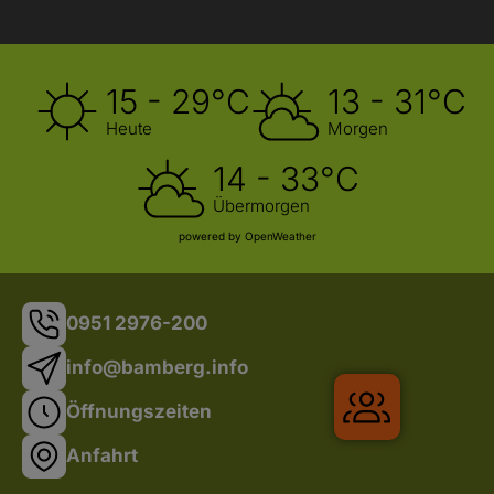
15 - 29°C
13 - 31°C
Heute
Morgen
14 - 33°C
Übermorgen
powered by OpenWeather
0951 2976-200
info@bamberg.info
Gruppenre
Öffnungszeiten
Anfahrt