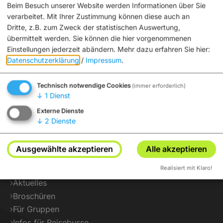
Beim Besuch unserer Website werden Informationen über Sie
verarbeitet. Mit Ihrer Zustimmung können diese auch an
Dritte, z.B. zum Zweck der statistischen Auswertung,
übermittelt werden. Sie können die hier vorgenommenen
Einstellungen jederzeit abändern.
Mehr dazu erfahren Sie hier:
Datenschutzerklärung
/
Impressum
.
Technisch notwendige Cookies
(immer erforderlich)
↓
1
Dienst
Externe Dienste
↓
2
Dienste
Service
Ausgewählte akzeptieren
Alle akzeptieren
Interaktiver Stadtplan
Realisiert mit Klaro!
Tickets
Aktuelles
Broschüren
Für Gruppen
Infos für Reisebusse