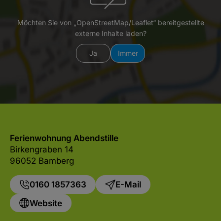
Möchten Sie von „OpenStreetMap/Leaflet“ bereitgestellte
externe Inhalte laden?
Ja
Immer
Ferienwohnung Abendstille
Birkengraben 14
96052 Bamberg
0160 1857363
E-Mail
Website