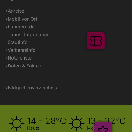
Anreise
Mobil vor Ort
bamberg.de
Tourist Information
Tickets
Stadtinfo
Verkehrsinfo
Notdienste
Daten & Fakten
Bildquellenverzeichnis
14 - 28°C
13 - 32°C
Heute
Morgen
Veransta