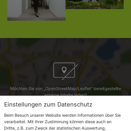
Möchten Sie von „OpenStreetMap/Leaflet“ bereitgestellte
externe Inhalte laden?
Einstellungen zum Datenschutz
Ja
Immer
Beim Besuch unserer Website werden Informationen über Sie
verarbeitet. Mit Ihrer Zustimmung können diese auch an
Dritte, z.B. zum Zweck der statistischen Auswertung,