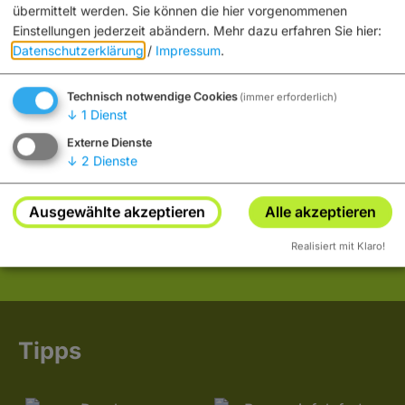
übermittelt werden. Sie können die hier vorgenommenen
Einstellungen jederzeit abändern.
Mehr dazu erfahren Sie hier:
Datenschutzerklärung
/
Impressum
.
Galerie KUNST IM GANG
Technisch notwendige Cookies
(immer erforderlich)
Im Bauernfeld 18
↓
1
Dienst
96049 Bamberg
Externe Dienste
↓
2
Dienste
0951 3918499
E-Mail
Website
Ausgewählte akzeptieren
Alle akzeptieren
Nähe Klinikum Bamberg Am Bruderwald - Eigene Parkplätze
Realisiert mit Klaro!
Tipps