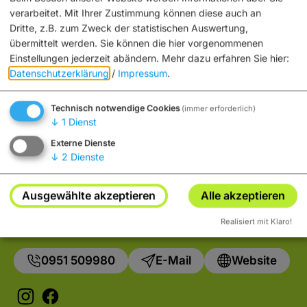
verarbeitet. Mit Ihrer Zustimmung können diese auch an
Dritte, z.B. zum Zweck der statistischen Auswertung,
Möchten Sie von „OpenStreetMap/Leaflet“ bereitgestellte
übermittelt werden. Sie können die hier vorgenommenen
externe Inhalte laden?
Einstellungen jederzeit abändern.
Mehr dazu erfahren Sie hier:
Datenschutzerklärung
/
Impressum
.
Ja
Immer
Technisch notwendige Cookies
(immer erforderlich)
↓
1
Dienst
Externe Dienste
↓
2
Dienste
Ausgewählte akzeptieren
Alle akzeptieren
Hotel am Dom
Katzenberg 5
Realisiert mit Klaro!
96049 Bamberg
0951 509980
E-Mail
Website