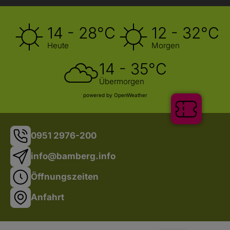
14 - 28°C
12 - 32°C
Heute
Morgen
14 - 35°C
Übermorgen
powered by OpenWeather
Tickets
0951 2976-200
info@bamberg.info
Öffnungszeiten
Anfahrt