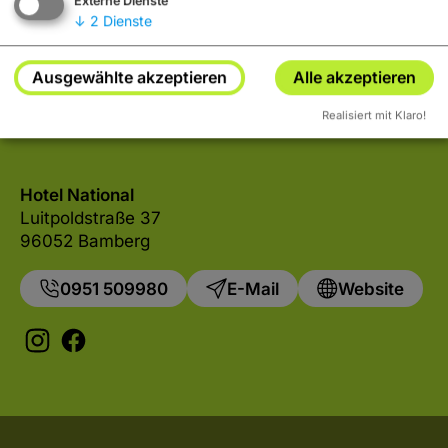
Externe Dienste
↓
2
Dienste
Ja
Immer
Ausgewählte akzeptieren
Alle akzeptieren
Realisiert mit Klaro!
Hotel National
Luitpoldstraße 37
96052 Bamberg
0951 509980
E-Mail
Website