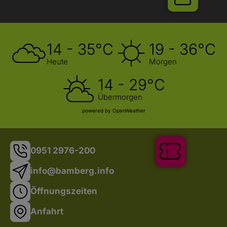
14 - 35°C
19 - 36°C
Heute
Morgen
Shop
14 - 29°C
Übermorgen
powered by OpenWeather
0951 2976-200
info@bamberg.info
Öffnungszeiten
Anfahrt