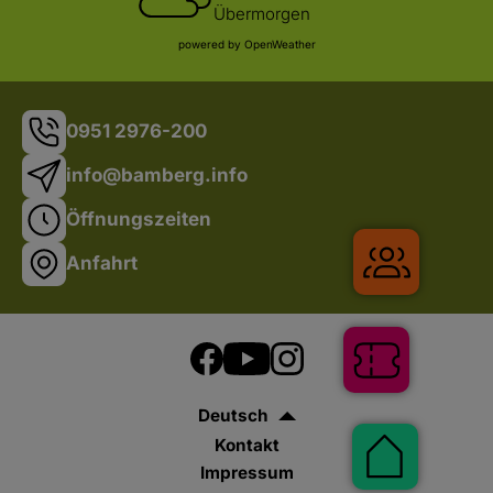
Übermorgen
powered by OpenWeather
0951 2976-200
info@bamberg.info
Öffnungszeiten
Anfahrt
Gruppenr
Tickets
Deutsch
Kontakt
Pauscha
Impressum