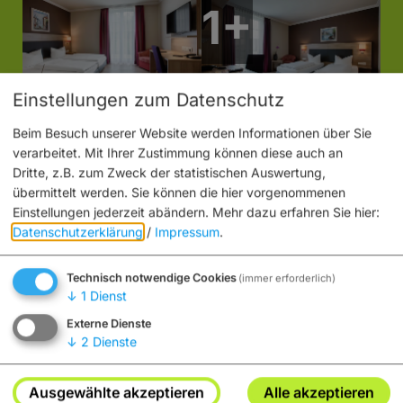
Einstellungen zum Datenschutz
Beim Besuch unserer Website werden Informationen über Sie
verarbeitet. Mit Ihrer Zustimmung können diese auch an
Dritte, z.B. zum Zweck der statistischen Auswertung,
übermittelt werden. Sie können die hier vorgenommenen
Einstellungen jederzeit abändern.
Mehr dazu erfahren Sie hier:
Datenschutzerklärung
/
Impressum
.
Technisch notwendige Cookies
(immer erforderlich)
↓
1
Dienst
Möchten Sie von „OpenStreetMap/Leaflet“ bereitgestellte
Externe Dienste
externe Inhalte laden?
↓
2
Dienste
Ja
Immer
Ausgewählte akzeptieren
Alle akzeptieren