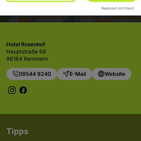
Realisiert mit Klaro!
Hotel Rosenhof
Hauptstraße 68
96164 Kemmern
09544 9240
E-Mail
Website
Tipps