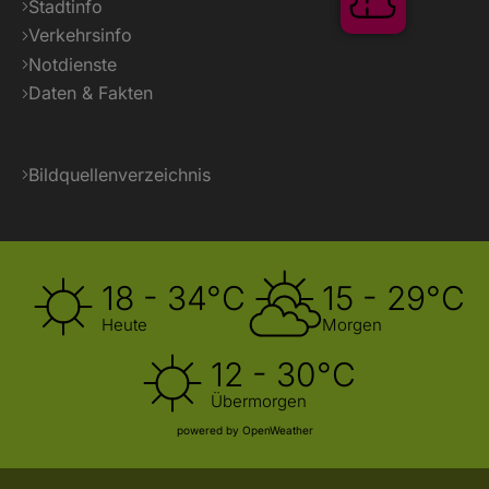
Stadtinfo
Verkehrsinfo
Notdienste
Daten & Fakten
Tickets
Bildquellenverzeichnis
18 - 34°C
15 - 29°C
Heute
Morgen
12 - 30°C
Übermorgen
powered by OpenWeather