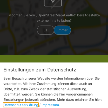
Möchten Sie von „OpenStreetMap/Leaflet“ bereitgestellte
externe Inhalte laden?
Ja
Immer
Einstellungen zum Datenschutz
BAMBERG Tourismus & Kongress Service
Geyerswörthstraße 5
Beim Besuch unserer Website werden Informationen über Sie
96047 Bamberg
verarbeitet. Mit Ihrer Zustimmung können diese auch an
Dritte, z.B. zum Zweck der statistischen Auswertung,
0951 2976-200
E-Mail
übermittelt werden. Sie können die hier vorgenommenen
Einstellungen jederzeit abändern.
Mehr dazu erfahren Sie hier:
Datenschutzerklärung
/
Impressum
.