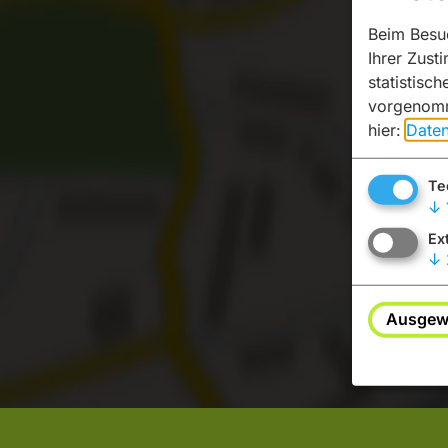
Beim Besuc
Ihrer Zust
statistisc
vorgenomm
hier:
Daten
Te
Möchten S
↓
Ex
↓
Ausgewä