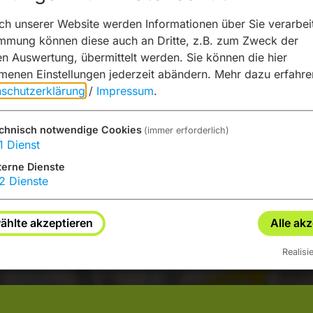
h unserer Website werden Informationen über Sie verarbeit
immung können diese auch an Dritte, z.B. zum Zweck der
hen Auswertung, übermittelt werden. Sie können die hier
enen Einstellungen jederzeit abändern.
Mehr dazu erfahre
schutzerklärung
/
Impressum
.
chnisch notwendige Cookies
(immer erforderlich)
ie von „OpenStreetMap/Leaflet“ bereitgestellte externe Inha
1
Dienst
terne Dienste
Ja
Immer
2
Dienste
hlte akzeptieren
Alle ak
Realisi