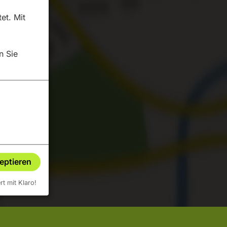
et. Mit
n Sie
lte laden?
zeptieren
ert mit Klaro!