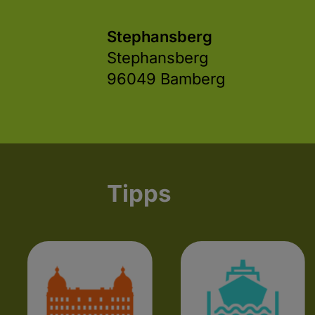
Stephansberg
Stephansberg
96049 Bamberg
Tipps