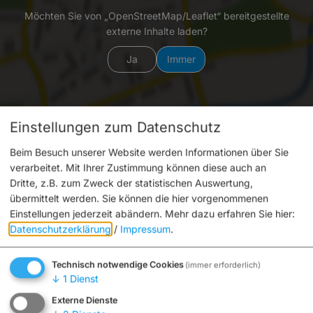
Möchten Sie von „OpenStreetMap/Leaflet“ bereitgestellte
externe Inhalte laden?
Ja
Immer
Einstellungen zum Datenschutz
Beim Besuch unserer Website werden Informationen über Sie
verarbeitet. Mit Ihrer Zustimmung können diese auch an
Bürgerspitalstiftung Bamberg
Dritte, z.B. zum Zweck der statistischen Auswertung,
Michaelsberg 10
übermittelt werden. Sie können die hier vorgenommenen
96049 Bamberg
Einstellungen jederzeit abändern.
Mehr dazu erfahren Sie hier:
Datenschutzerklärung
/
Impressum
.
0951 87-2411
E-Mail
Website
Technisch notwendige Cookies
(immer erforderlich)
↓
1
Dienst
Externe Dienste