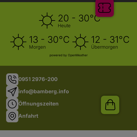
Tickets
20 - 30°C
Heute
13 - 30°C
12 - 31°C
Morgen
Übermorgen
powered by OpenWeather
0951 2976-200
info@bamberg.info
Öffnungszeiten
Shop
Anfahrt