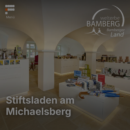
Menü
Stiftsladen am
Michaelsberg