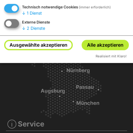
Anzeigen
Technisch notwendige Cookies
(immer erforderlich)
↓
1
Dienst
Externe Dienste
↓
2
Dienste
Ausgewählte akzeptieren
Alle akzeptieren
Realisiert mit Klaro!
Service