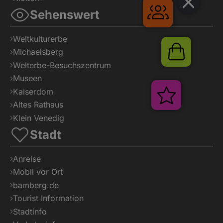
Gruppenreise
Sehenswert
Weltkulturerbe
Shop
Michaelsberg
Welterbe-Besuchszentrum
Museen
Kaiserdom
Veranstalt
Altes Rathaus
Klein Venedig
Stadt
Anreise
Mobil vor Ort
bamberg.de
Tourist Information
Stadtinfo