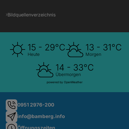
Bildquellenverzeichnis
15 - 29°C
13 - 31°C
Heute
Morgen
14 - 33°C
Übermorgen
powered by OpenWeather
0951 2976-200
info@bamberg.info
Öffnungszeiten