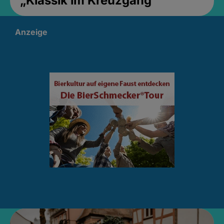
„Klassik im Kreuzgang“