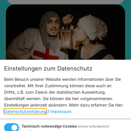
Einstellungen zum Datenschutz
Beim Besuch unserer Website werden Informationen über Sie
Stadtführungen
verarbeitet. Mit Ihrer Zustimmung können diese auch an
Samstags, Juni bis Juli und September bis
Dritte, z.B. zum Zweck der statistischen Auswertung,
Oktober
übermittelt werden. Sie können die hier vorgenommenen
19:30 bis 21:00 Uhr
Einstellungen jederzeit abändern.
Mehr dazu erfahren Sie hier:
Schauspielführung der
Datenschutzerklärung
/
Impressum
.
Bamberger Gassenspiele:
Technisch notwendige Cookies
(immer erforderlich)
"Königsmord und kleinere