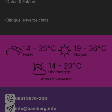
Daten & Fakten
Bildquellenverzeichnis
14 - 35°C
19 - 36°C
Heute
Morgen
14 - 29°C
Übermorgen
powered by OpenWeather
0951 2976-200
info@bamberg.info