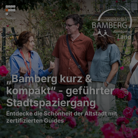
Menü
„Bamberg kurz &
kompakt“ - geführter
Stadtspaziergang
Entdecke die Schönheit der Altstadt mit
zertifizierten Guides