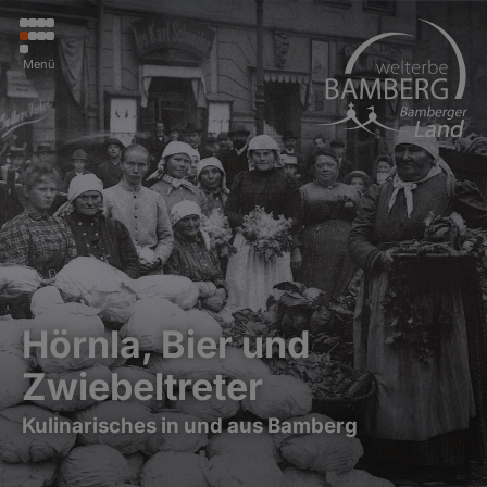
Menü
Hörnla, Bier und
Zwiebeltreter
Kulinarisches in und aus Bamberg