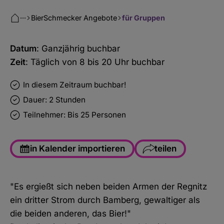
···
BierSchmecker Angebote
für Gruppen
Datum
: Ganzjährig buchbar
Zeit
: Täglich von 8 bis 20 Uhr buchbar
In diesem Zeitraum buchbar!
Dauer: 2 Stunden
Teilnehmer: Bis 25 Personen
in Kalender importieren
teilen
Facebook
"Es ergießt sich neben beiden Armen der Regnitz
WhatsApp
ein dritter Strom durch Bamberg, gewaltiger als
Link kopieren
die beiden anderen, das Bier!"