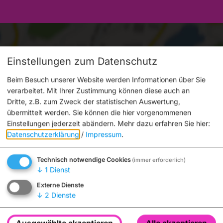
Einstellungen zum Datenschutz
Beim Besuch unserer Website werden Informationen über Sie
verarbeitet. Mit Ihrer Zustimmung können diese auch an
Dritte, z.B. zum Zweck der statistischen Auswertung,
Möchten Sie von „OpenStreetMap/Leaflet“ bereitgestellte
übermittelt werden. Sie können die hier vorgenommenen
externe Inhalte laden?
Einstellungen jederzeit abändern.
Mehr dazu erfahren Sie hier:
Datenschutzerklärung
/
Impressum
.
Ja
Immer
Technisch notwendige Cookies
(immer erforderlich)
↓
1
Dienst
Externe Dienste
↓
2
Dienste
Ausgewählte akzeptieren
Alle akzeptieren