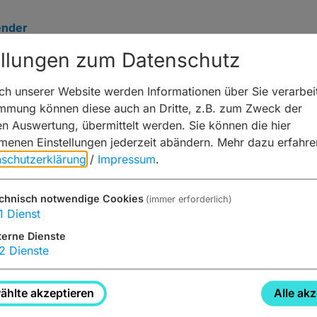
ender
ellungen zum Datenschutz
h unserer Website werden Informationen über Sie verarbeit
immung können diese auch an Dritte, z.B. zum Zweck der
te nicht gefunden werden.
hen Auswertung, übermittelt werden. Sie können die hier
n Gründen geben, u. a. die folgenden:
enen Einstellungen jederzeit abändern.
Mehr dazu erfahre
schutzerklärung
/
Impressum
.
nk ist nicht mehr aktuell oder falsch.
chnisch notwendige Cookies
(immer erforderlich)
 korrekt eingegeben.
1
Dienst
mehr.
terne Dienste
2
Dienste
eite von
www.bamberg.info
hlte akzeptieren
Alle ak