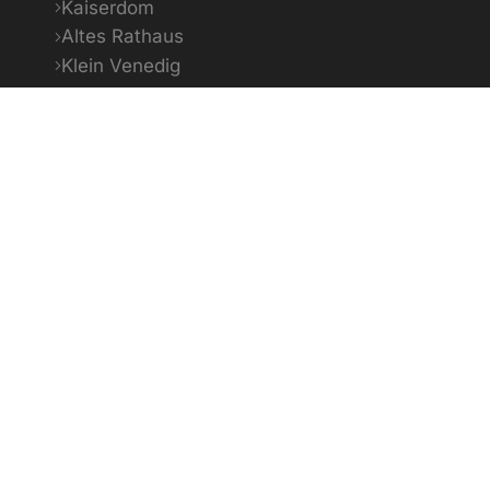
Kaiserdom
Altes Rathaus
Klein Venedig
Bildquellenverzeichnis
0951 2976-