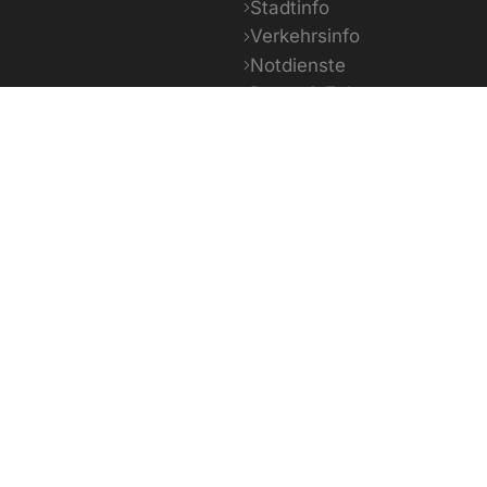
Stadtinfo
Verkehrsinfo
Notdienste
Daten & Fakten
13 - 31°C
15 - 36°C
17 
Heute
Morgen
Übermo
powered by OpenWeather
200
info@bamberg.info
Öffnungsze