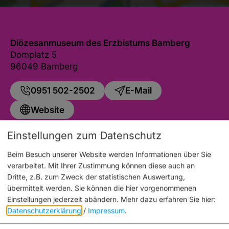
Diözesanmuseum des Erzbistums Bamberg
Domplatz 5
96049 Bamberg
0951 502-2502
E-Mail
Website
Einstellungen zum Datenschutz
Beim Besuch unserer Website werden Informationen über Sie
verarbeitet. Mit Ihrer Zustimmung können diese auch an
Auch an diesem Ort
Dritte, z.B. zum Zweck der statistischen Auswertung,
übermittelt werden. Sie können die hier vorgenommenen
Einstellungen jederzeit abändern.
Mehr dazu erfahren Sie hier:
Datenschutzerklärung
/
Impressum
.