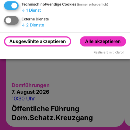
Technisch notwendige Cookies
(immer erforderlich)
↓
1
Dienst
Externe Dienste
↓
2
Dienste
Ausgewählte akzeptieren
Alle akzeptieren
Realisiert mit Klaro!
Domführungen
7. August 2026
10:30 Uhr
Öffentliche Führung
Dom.Schatz.Kreuzgang