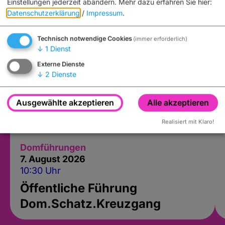
Einstellungen jederzeit abändern.
Mehr dazu erfahren Sie hier:
Datenschutzerklärung
/
Impressum
.
Technisch notwendige Cookies
(immer erforderlich)
↓
1
Dienst
Externe Dienste
↓
2
Dienste
Ausgewählte akzeptieren
Alle akzeptieren
Realisiert mit Klaro!
Domführungen
7. August 2026
10:30 Uhr
Öffentliche Führung
Dom.Schatz.Kreuzgang