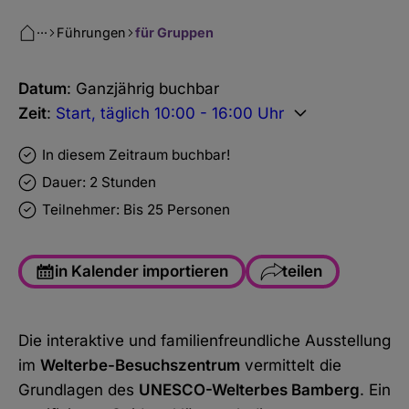
···
Führungen
für Gruppen
Datum
: Ganzjährig buchbar
Zeit
:
Start, täglich 10:00 - 16:00 Uhr
In diesem Zeitraum buchbar!
Dauer: 2 Stunden
Teilnehmer: Bis 25 Personen
in Kalender importieren
teilen
Facebook
Die interaktive und familienfreundliche Ausstellung
WhatsApp
im
Welterbe-Besuchszentrum
vermittelt die
Link kopieren
Grundlagen des
UNESCO-Welterbes Bamberg
. Ein