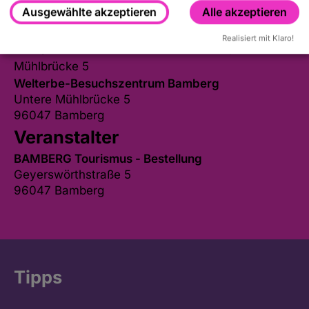
Ausgewählte akzeptieren
Alle akzeptieren
Realisiert mit Klaro!
Treffpunkt:
Welterbe-Besuchszentrum, Untere
Mühlbrücke 5
Welterbe-Besuchszentrum Bamberg
Untere Mühlbrücke 5
96047 Bamberg
Veranstalter
BAMBERG Tourismus - Bestellung
Geyerswörthstraße 5
96047 Bamberg
Tipps