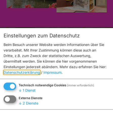
Einstellungen zum Datenschutz
Beim Besuch unserer Website werden Informationen über Sie
verarbeitet. Mit Ihrer Zustimmung können diese auch an
Dritte, z.B. zum Zweck der statistischen Auswertung,
übermittelt werden. Sie können die hier vorgenommenen
Einstellungen jederzeit abändern.
Mehr dazu erfahren Sie hier:
Möchten Sie von „OpenStreetMap/Leaflet“ bereitgestellte
Datenschutzerklärung
/
Impressum
.
externe Inhalte laden?
Technisch notwendige Cookies
(immer erforderlich)
Ja
Immer
↓
1
Dienst
Externe Dienste
↓
2
Dienste