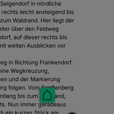
Seigendorf in nördliche
 rechts leicht ansteigend bis
um Waldrand. Hier liegt der
eiter über den Feldweg
rf, auf dieser rechts bis
it weiten Ausblicken vor
eg in Richtung Frankendorf.
eine Wegkreuzung,
hen und der Markierung
rg folgen. Vom Senftenberg
Pauschalen
ntlang bis zum Waldrand,
hts. Nun immer geradeaus
ch ein kurzes Stück am