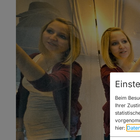
Einst
Beim Besuc
Ihrer Zust
statistisc
vorgenomm
hier:
Daten