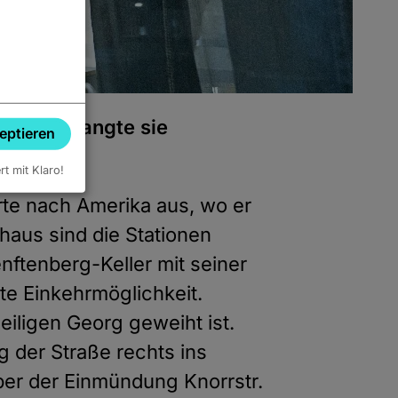
rauss erlangte sie
zeptieren
ert mit Klaro!
rte nach Amerika aus, wo er
haus sind die Stationen
nftenberg-Keller mit seiner
te Einkehrmöglichkeit.
iligen Georg geweiht ist.
g der Straße rechts ins
ber der Einmündung Knorrstr.