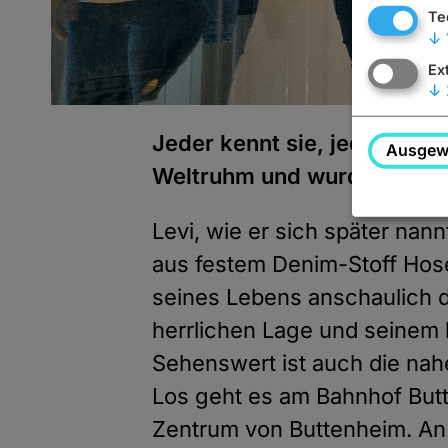
Te
↓
Ex
↓
Jeder kennt sie, jeder träg
Ausgewä
Weltruhm und wurde zum Ku
Levi, wie er sich später na
aus festem Denim-Stoff Hosen
seines Lebens anschaulich da
herrlichen Lage und seinem 
Sehenswert ist auch die nah
Los geht es am Bahnhof Butte
Zentrum von Buttenheim. An 