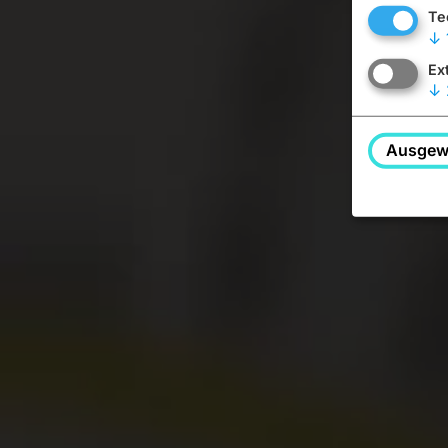
Te
↓
Ex
↓
Ausgewä