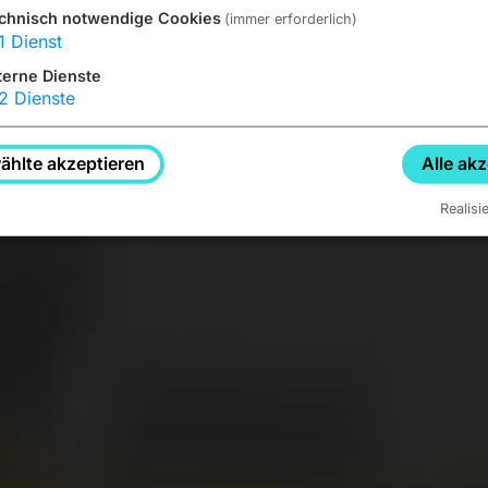
chnisch notwendige Cookies
(immer erforderlich)
1
Dienst
terne Dienste
2
Dienste
hlte akzeptieren
Alle ak
Realisi