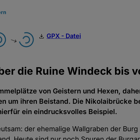
rn
GPX - Datei
ber die Ruine Windeck bis 
ummelplätze von Geistern und Hexen, dahe
en um ihren Beistand. Die Nikolaibrücke 
ierfür ein eindrucksvolles Beispiel.
eutsam: der ehemalige Wallgraben der Burg
tand. Heute sind nur noch Spuren der Burga