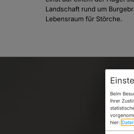
Landschaft rund um Burgebra
Lebensraum für Störche.
Einst
Beim Besuc
Ihrer Zust
statistisc
vorgenomm
hier:
Daten