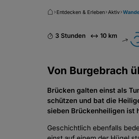
Entdecken & Erleben
Aktiv
Wande
3 Stunden
10 km
Von Burgebrach ü
Brücken galten einst als T
schützen und bat die Heilig
sieben Brückenheiligen ist h
Geschichtlich ebenfalls bed
einst auf einem der Hügel s