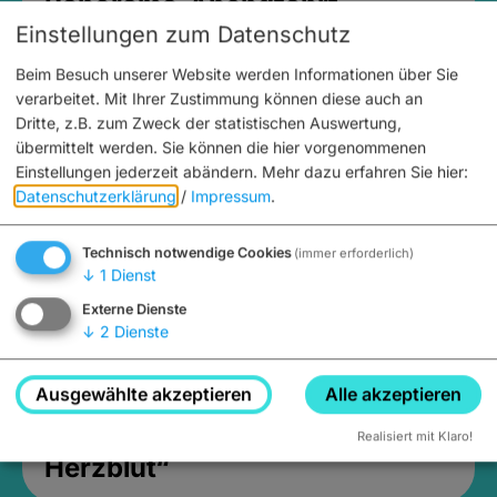
Panorama-Abendfahrt
Einstellungen zum Datenschutz
"Hopfen & Malz“
Beim Besuch unserer Website werden Informationen über Sie
verarbeitet. Mit Ihrer Zustimmung können diese auch an
Dritte, z.B. zum Zweck der statistischen Auswertung,
übermittelt werden. Sie können die hier vorgenommenen
Einstellungen jederzeit abändern.
Mehr dazu erfahren Sie hier:
Datenschutzerklärung
/
Impressum
.
Technisch notwendige Cookies
(immer erforderlich)
↓
1
Dienst
Externe Dienste
↓
2
Dienste
Freitags und samstags
16:00 bis 17:30 Uhr
Ausgewählte akzeptieren
Alle akzeptieren
Führung: „Bier, das Bamberger
Realisiert mit Klaro!
Herzblut“