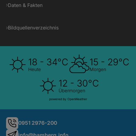
Daten & Fakten
Bildquellenverzeichnis
18 - 34°C
15 - 29°C
Heute
Morgen
12 - 30°C
Übermorgen
powered by OpenWeather
0951 2976-200
info@bamberg.info