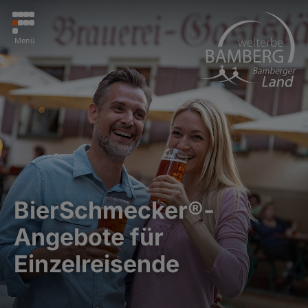
Menü
BierSchmecker®-
Angebote für
Einzelreisende