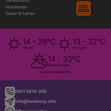
Verkehrsinfo
Notdienste
Gruppenre
Daten & Fakten
14 - 28°C
13 - 32°C
Heute
Morgen
14 - 33°C
Übermorgen
powered by OpenWeather
0951 2976-200
info@bamberg.info