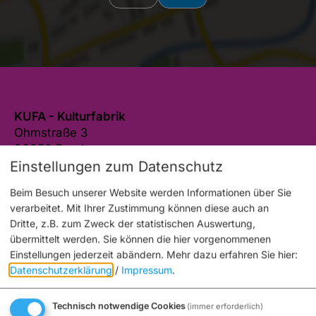
KUFA - Kulturfabrik
Ohmstraße 3
96050 Bamberg
Einstellungen zum Datenschutz
0951 1897-2105
E-Mail
Beim Besuch unserer Website werden Informationen über Sie
verarbeitet. Mit Ihrer Zustimmung können diese auch an
Website
Dritte, z.B. zum Zweck der statistischen Auswertung,
übermittelt werden. Sie können die hier vorgenommenen
Einstellungen jederzeit abändern.
Mehr dazu erfahren Sie hier:
Datenschutzerklärung
/
Impressum
.
Auch an diesem Ort
Technisch notwendige Cookies
(immer erforderlich)