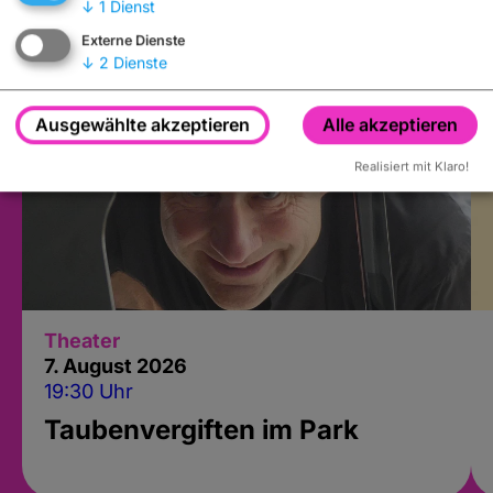
↓
1
Dienst
Externe Dienste
↓
2
Dienste
Ausgewählte akzeptieren
Alle akzeptieren
Realisiert mit Klaro!
Theater
7. August 2026
19:30 Uhr
Taubenvergiften im Park