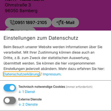
Ohmstraße 3
96050 Bamberg
0951 1897-2105
E-Mail
Website
Einstellungen zum Datenschutz
Beim Besuch unserer Website werden Informationen über Sie
verarbeitet. Mit Ihrer Zustimmung können diese auch an
Dritte, z.B. zum Zweck der statistischen Auswertung,
Auch an diesem Ort
übermittelt werden. Sie können die hier vorgenommenen
Einstellungen jederzeit abändern.
Mehr dazu erfahren Sie hier:
Datenschutzerklärung
/
Impressum
.
Technisch notwendige Cookies
(immer erforderlich)
↓
1
Dienst
Externe Dienste
↓
2
Dienste