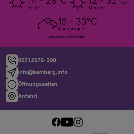
14 - 28°C
12 - 32°C
Heute
Morgen
15 - 33°C
Übermorgen
powered by OpenWeather
0951 2976-200
info@bamberg.info
Öffnungszeiten
Anfahrt