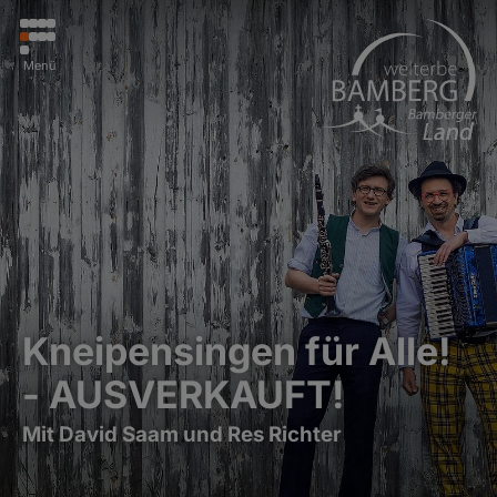
Menü
Kneipensingen für Alle!
- AUSVERKAUFT!
Mit David Saam und Res Richter