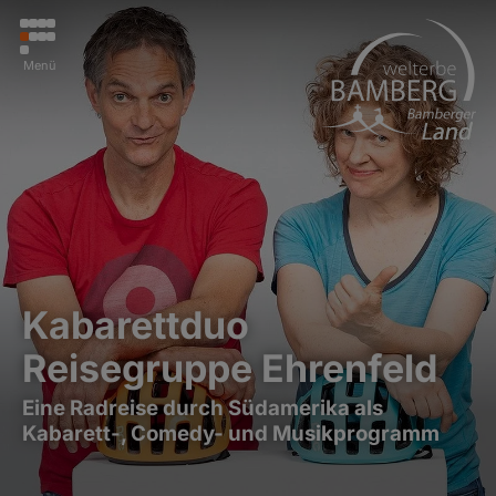
Menü
Kabarettduo
Reisegruppe Ehrenfeld
Eine Radreise durch Südamerika als
Kabarett-, Comedy- und Musikprogramm