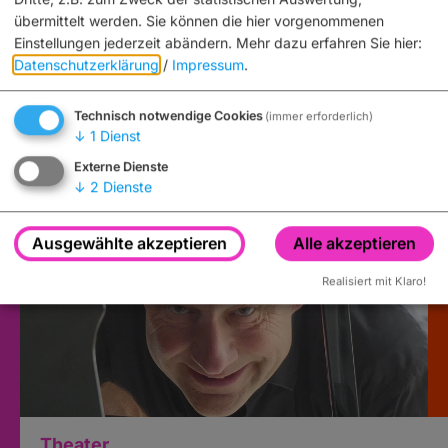
übermittelt werden. Sie können die hier vorgenommenen
Einstellungen jederzeit abändern.
Mehr dazu erfahren Sie hier:
Datenschutzerklärung
/
Impressum
.
Auch an diesem Ort
Technisch notwendige Cookies
(immer erforderlich)
↓
1
Dienst
Externe Dienste
↓
2
Dienste
Ausgewählte akzeptieren
Alle akzeptieren
Realisiert mit Klaro!
Theater