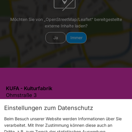
Möchten Sie von „OpenStreetMap/Leaflet“ bereitgestellte
externe Inhalte laden?
Ja
Immer
KUFA - Kulturfabrik
Ohmstraße 3
96050 Bamberg
Einstellungen zum Datenschutz
0951 1897-2105
E-Mail
Beim Besuch unserer Website werden Informationen über Sie
verarbeitet. Mit Ihrer Zustimmung können diese auch an
Website
Dritte, z.B. zum Zweck der statistischen Auswertung,