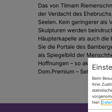
Das von Tilmam Riemenschne
der Verdacht des Ehebruchs
Seelen. Kein geringerer als V
Skulpturen werden beindruc
Häupterkapelle als auch die
Sie die Portale des Bamberg
als Spiegelbild der Menschh
Hoffnungen – so aktuell wie
Einst
Dom.Premium – Sehenswert. 
Beim Besuc
Ihrer Zust
statistisc
vorgenomm
hier:
Daten