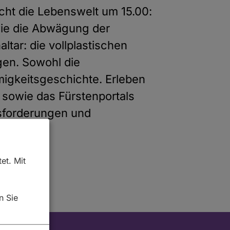
ht die Lebenswelt um 15.00:
wie die Abwägung der
ltar: die vollplastischen
en. Sowohl die
migkeitsgeschichte. Erleben
 sowie das Fürstenportals
usforderungen und
et. Mit
n Sie