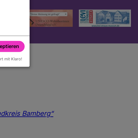
zeptieren
ert mit Klaro!
andkreis Bamberg“