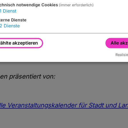
chnisch notwendige Cookies
(immer erforderlich)
1
Dienst
terne Dienste
2
Dienste
hlte akzeptieren
Alle ak
Realisi
en präsentiert von:
elle Veranstaltungskalender für Stadt und L