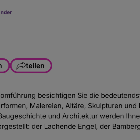
ender
n
teilen
Facebook
WhatsApp
omführung besichtigen Sie die bedeutends
formen, Malereien, Altäre, Skulpturen und 
Link kopieren
ugeschichte und Architektur werden Ihnen 
E-Mail
rgestellt: der Lachende Engel, der Bamberg 