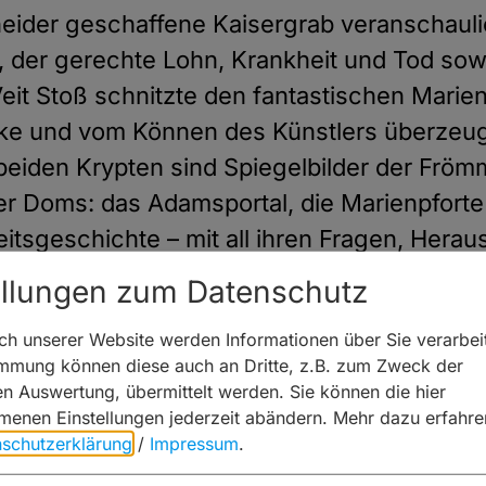
ider geschaffene Kaisergrab veranschaulic
, der gerechte Lohn, Krankheit und Tod so
eit Stoß schnitzte den fantastischen Mariena
ke und vom Können des Künstlers überzeug
 beiden Krypten sind Spiegelbilder der Fröm
er Doms: das Adamsportal, die Marienpforte
eitsgeschichte – mit all ihren Fragen, Hera
 vor Hunderten von Jahren.
ellungen zum Datenschutz
Überwältigend. Aktuell
h unserer Website werden Informationen über Sie verarbeit
immung können diese auch an Dritte, z.B. zum Zweck der
hen Auswertung, übermittelt werden. Sie können die hier
enen Einstellungen jederzeit abändern.
Mehr dazu erfahre
schutzerklärung
/
Impressum
.
Anzeigen