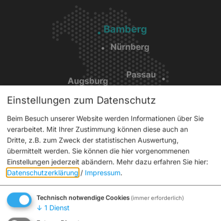
Einstellungen zum Datenschutz
Beim Besuch unserer Website werden Informationen über Sie
verarbeitet. Mit Ihrer Zustimmung können diese auch an
Service
Dritte, z.B. zum Zweck der statistischen Auswertung,
übermittelt werden. Sie können die hier vorgenommenen
Interaktiver Stadtplan
Einstellungen jederzeit abändern.
Mehr dazu erfahren Sie hier:
Tickets
Datenschutzerklärung
/
Impressum
.
Aktuelles
Technisch notwendige Cookies
Broschüren
(immer erforderlich)
↓
1
Dienst
Für Gruppen