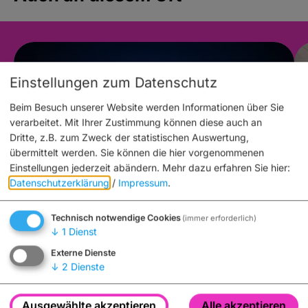
Einstellungen zum Datenschutz
Beim Besuch unserer Website werden Informationen über Sie
verarbeitet. Mit Ihrer Zustimmung können diese auch an
Dritte, z.B. zum Zweck der statistischen Auswertung,
übermittelt werden. Sie können die hier vorgenommenen
Einstellungen jederzeit abändern.
Mehr dazu erfahren Sie hier:
Datenschutzerklärung
/
Impressum
.
Technisch notwendige Cookies
(immer erforderlich)
Kunst & Ausstellungen
↓
1
Dienst
19. Mai bis 30. August 2026
Externe Dienste
09:00 bis 17:00 Uhr
↓
2
Dienste
Ausstellung „Glanzlichter der
Naturfotografie“
Ausgewählte akzeptieren
Alle akzeptieren