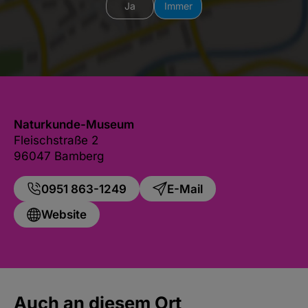
Ja
Immer
Naturkunde-Museum
Fleischstraße 2
96047 Bamberg
0951 863-1249
E-Mail
Website
Auch an diesem Ort