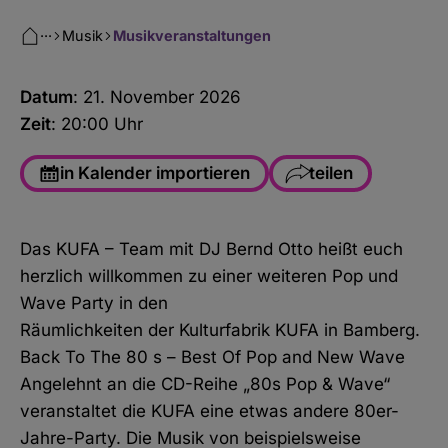
···
Musik
Musikveranstaltungen
Datum
: 21. November 2026
Zeit
: 20:00 Uhr
in Kalender importieren
teilen
Facebook
Das KUFA – Team mit DJ Bernd Otto heißt euch
WhatsApp
herzlich willkommen zu einer weiteren Pop und
Link kopieren
Wave Party in den
Räumlichkeiten der Kulturfabrik KUFA in Bamberg.
E-Mail
Back To The 80 s – Best Of Pop and New Wave
Angelehnt an die CD-Reihe „80s Pop & Wave“
veranstaltet die KUFA eine etwas andere 80er-
Jahre-Party. Die Musik von beispielsweise