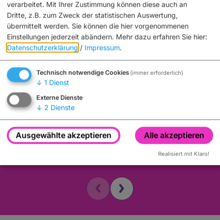
verarbeitet. Mit Ihrer Zustimmung können diese auch an
Dritte, z.B. zum Zweck der statistischen Auswertung,
übermittelt werden. Sie können die hier vorgenommenen
Einstellungen jederzeit abändern.
Mehr dazu erfahren Sie hier:
Datenschutzerklärung
/
Impressum
.
Technisch notwendige Cookies
(immer erforderlich)
↓
1
Dienst
Theater
Externe Dienste
9. August 2026
↓
2
Dienste
19:30 Uhr
In der Bar zum Grammophon
Ausgewählte akzeptieren
Alle akzeptieren
Realisiert mit Klaro!