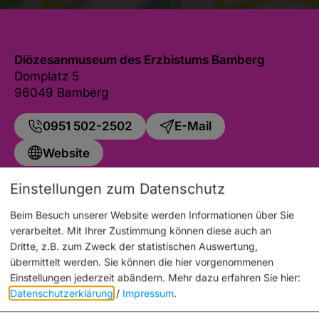
Diözesanmuseum des Erzbistums Bamberg
Domplatz 5
96049 Bamberg
0951 502-2502
E-Mail
Website
Einstellungen zum Datenschutz
Beim Besuch unserer Website werden Informationen über Sie
verarbeitet. Mit Ihrer Zustimmung können diese auch an
Auch an diesem Ort
Dritte, z.B. zum Zweck der statistischen Auswertung,
übermittelt werden. Sie können die hier vorgenommenen
Einstellungen jederzeit abändern.
Mehr dazu erfahren Sie hier:
Datenschutzerklärung
/
Impressum
.