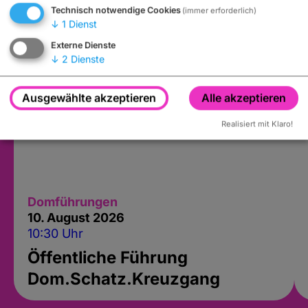
Technisch notwendige Cookies
(immer erforderlich)
↓
1
Dienst
Externe Dienste
↓
2
Dienste
Ausgewählte akzeptieren
Alle akzeptieren
Realisiert mit Klaro!
Domführungen
10. August 2026
10:30 Uhr
Öffentliche Führung
Dom.Schatz.Kreuzgang