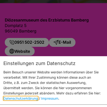
Diözesanmuseum des Erzbistums Bamberg
Domplatz 5
96049 Bamberg
0951 502-2502
E-Mail
Website
Einstellungen zum Datenschutz
Beim Besuch unserer Website werden Informationen über Sie
verarbeitet. Mit Ihrer Zustimmung können diese auch an
Auch an diesem Ort
Dritte, z.B. zum Zweck der statistischen Auswertung,
übermittelt werden. Sie können die hier vorgenommenen
Einstellungen jederzeit abändern.
Mehr dazu erfahren Sie hier:
Datenschutzerklärung
/
Impressum
.