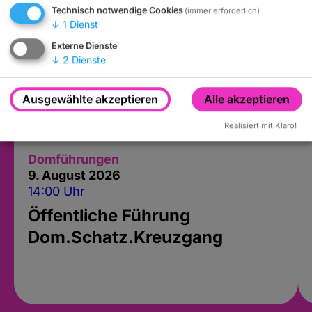
Technisch notwendige Cookies
(immer erforderlich)
↓
1
Dienst
Externe Dienste
↓
2
Dienste
Ausgewählte akzeptieren
Alle akzeptieren
Realisiert mit Klaro!
Domführungen
9. August 2026
14:00 Uhr
Öffentliche Führung
Dom.Schatz.Kreuzgang