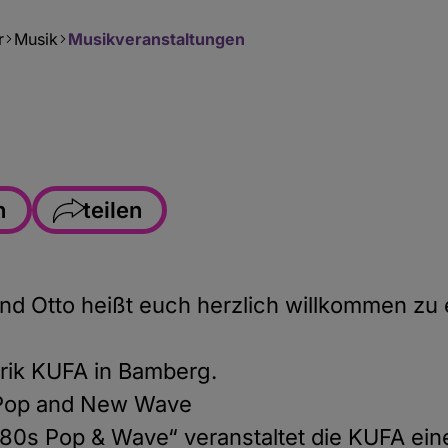
r
Musik
Musikveranstaltungen
n
teilen
Facebook
WhatsApp
d Otto heißt euch herzlich willkommen zu 
Link kopieren
brik KUFA in Bamberg.
E-Mail
 Pop and New Wave
80s Pop & Wave“ veranstaltet die KUFA ei