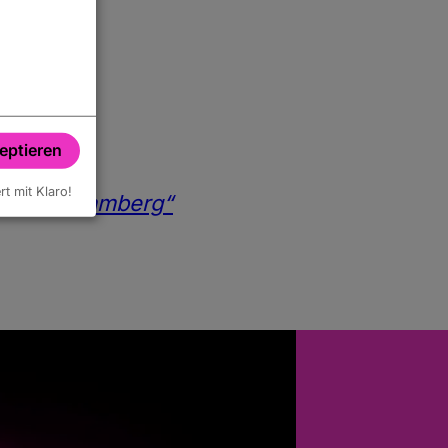
zeptieren
ert mit Klaro!
andkreis Bamberg“