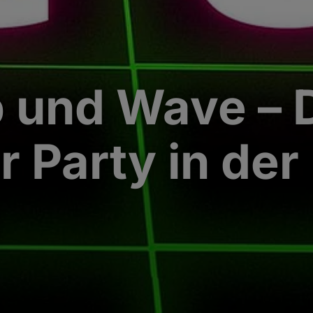
 und Wave – 
r Party in der
g