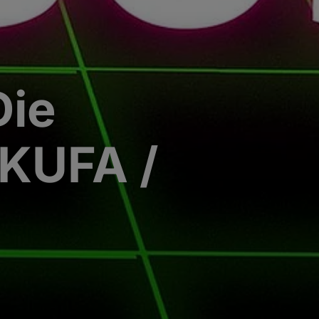
Die
 KUFA /