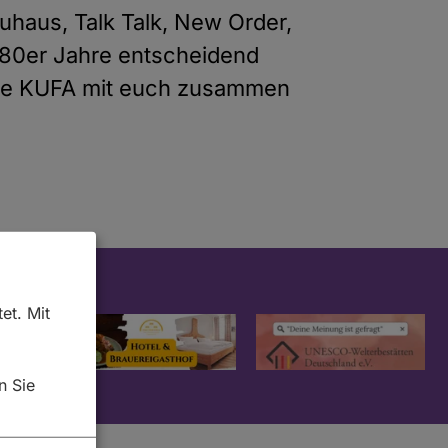
uhaus, Talk Talk, New Order,
e 80er Jahre entscheidend
die KUFA mit euch zusammen
et. Mit
n Sie