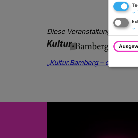
Te
↓
Ex
↓
Diese Veranstaltung wird Ihn
Ausgewä
„Kultur.Bamberg – der offizi