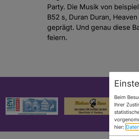
Party. Die Musik von beispi
B52 s, Duran Duran, Heaven 
geprägt. Und genau diese B
feiern.
Einst
Beim Besuc
Ihrer Zust
statistisc
vorgenomm
hier:
Daten