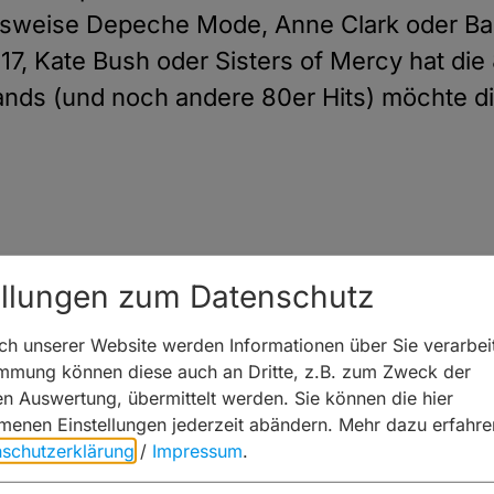
elsweise Depeche Mode, Anne Clark oder Ba
17, Kate Bush oder Sisters of Mercy hat di
ands (und noch andere 80er Hits) möchte 
ellungen zum Datenschutz
Anzeigen
h unserer Website werden Informationen über Sie verarbeit
immung können diese auch an Dritte, z.B. zum Zweck der
hen Auswertung, übermittelt werden. Sie können die hier
enen Einstellungen jederzeit abändern.
Mehr dazu erfahre
schutzerklärung
/
Impressum
.