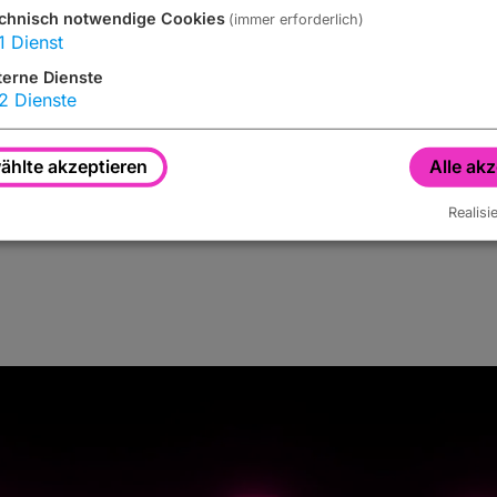
chnisch notwendige Cookies
(immer erforderlich)
1
Dienst
terne Dienste
2
Dienste
en präsentiert von:
hlte akzeptieren
Alle ak
Realisi
elle Veranstaltungskalender für Stadt und L