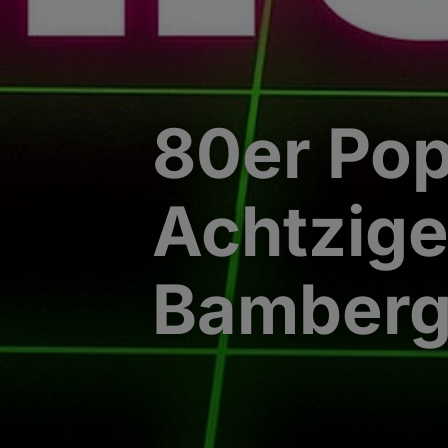
80er Pop
Achtzige
Bamber