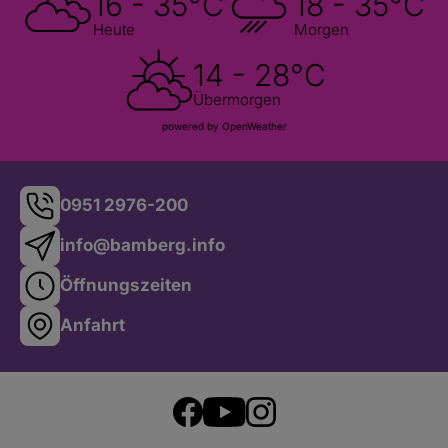
16 - 35°C
18 - 35°C
Heute
Morgen
14 - 28°C
Übermorgen
powered by OpenWeather
0951 2976-200
info@bamberg.info
Öffnungszeiten
Anfahrt